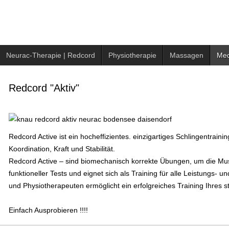
Neurac-Therapie | Redcord
Physiotherapie
Massagen
Med
Redcord "Aktiv"
Redcord Active ist ein hocheffizientes. einzigartiges Schlingentrain
Koordination, Kraft und Stabilität.
Redcord Active – sind biomechanisch korrekte Übungen, um die Muskel
funktioneller Tests und eignet sich als Training für alle Leistungs- 
und Physiotherapeuten ermöglicht ein erfolgreiches Training Ihres s
Einfach Ausprobieren !!!!