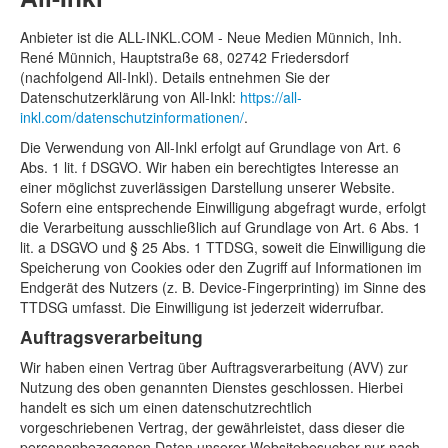
Anbieter ist die ALL-INKL.COM - Neue Medien Münnich, Inh.
René Münnich, Hauptstraße 68, 02742 Friedersdorf
(nachfolgend All-Inkl). Details entnehmen Sie der
Datenschutzerklärung von All-Inkl:
https://all-
inkl.com/datenschutzinformationen/
.
Die Verwendung von All-Inkl erfolgt auf Grundlage von Art. 6
Abs. 1 lit. f DSGVO. Wir haben ein berechtigtes Interesse an
einer möglichst zuverlässigen Darstellung unserer Website.
Sofern eine entsprechende Einwilligung abgefragt wurde, erfolgt
die Verarbeitung ausschließlich auf Grundlage von Art. 6 Abs. 1
lit. a DSGVO und § 25 Abs. 1 TTDSG, soweit die Einwilligung die
Speicherung von Cookies oder den Zugriff auf Informationen im
Endgerät des Nutzers (z. B. Device-Fingerprinting) im Sinne des
TTDSG umfasst. Die Einwilligung ist jederzeit widerrufbar.
Auftragsverarbeitung
Wir haben einen Vertrag über Auftragsverarbeitung (AVV) zur
Nutzung des oben genannten Dienstes geschlossen. Hierbei
handelt es sich um einen datenschutzrechtlich
vorgeschriebenen Vertrag, der gewährleistet, dass dieser die
personenbezogenen Daten unserer Websitebesucher nur nach